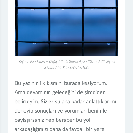
Yağmurdan kalan – Değiştirilmiş Beyaz Ayarı ((Sony A7iii Sigma
35mm / f:1.8 1/320s iso100)
Bu yazının ilk kısmını burada kesiyorum.
Ama devamının geleceğini de şimdiden
belirteyim. Sizler şu ana kadar anlattıklarımı
deneyip sonuçları ve yorumları benimle
paylaşırsanız hep beraber bu yol
arkadaşlığımızı daha da faydalı bir yere