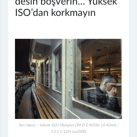
desin boşverin… Yüksek
ISO’dan korkmayın
Son Vapur – Yüksek ISO ( Olympus OM-D E-M10iii 14-42mm /
f:3.5 1/125s iso2000)