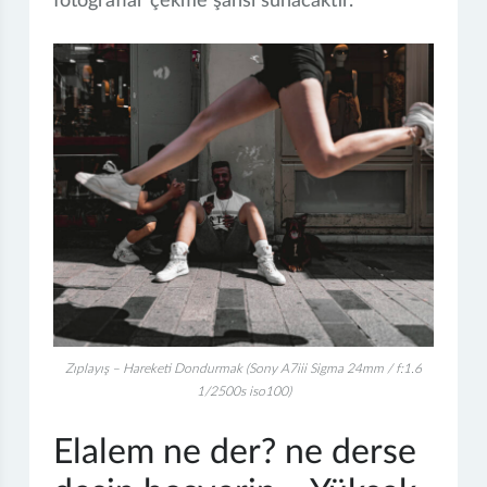
fotoğraflar çekme şansı sunacaktır.
Zıplayış – Hareketi Dondurmak (Sony A7iii Sigma 24mm / f:1.6
1/2500s iso100)
Elalem ne der? ne derse