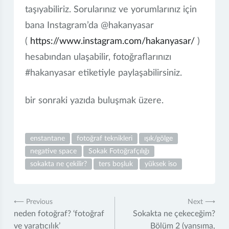
taşıyabiliriz. Sorularınız ve yorumlarınız için
bana Instagram’da @hakanyasar
(
https://www.instagram.com/hakanyasar/
)
hesabından ulaşabilir, fotoğraflarınızı
#hakanyasar etiketiyle paylaşabilirsiniz.
bir sonraki yazıda buluşmak üzere.
enstantane
fotoğraf teknikleri
ışık/gölge
negative space
Sokak Fotoğrafçılığı
sokakta ne çekilir?
ters boşluk
yüksek iso
Post
⟵ Previous
Next ⟶
neden fotoğraf? ‘fotoğraf
Sokakta ne çekeceğim?
navigation
ve yaratıcılık’
Bölüm 2 (yansıma,