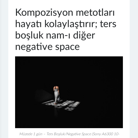
Kompozisyon metotları
hayatı kolaylaştırır; ters
boşluk nam-ı diğer
negative space
Müzede 1 gün – Ters Boşluk/Negative Space (Sony A6300 10-