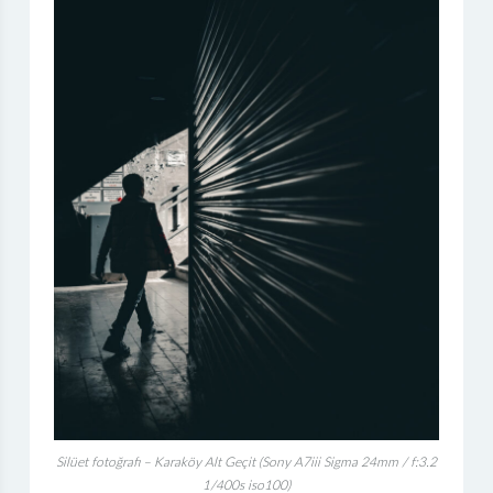
Silüet fotoğrafı – Karaköy Alt Geçit (Sony A7iii Sigma 24mm / f:3.2
1/400s iso100)