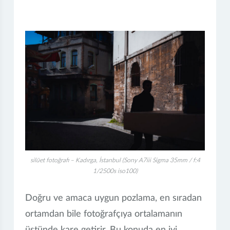
silüet fotoğrafı – Kadırga, İstanbul (Sony A7iii Sigma 35mm / f:4
1/2500s iso100)
Doğru ve amaca uygun pozlama, en sıradan
ortamdan bile fotoğrafçıya ortalamanın