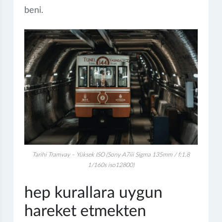
beni.
Tarihi Tramvay – Yüksek ISO (Sony A7iii Sigma 135mm / f:1.8
1/160s iso12800)
hep kurallara uygun
hareket etmekten