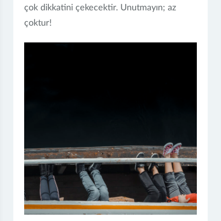
çok dikkatini çekecektir. Unutmayın; az
çoktur!