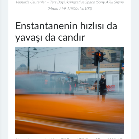
Vapurda Oturanlar – Ters Boşluk/Negative Space (Sony A7iii Sigma
24mm / f:9 1/500s iso100)
Enstantanenin hızlısı da
yavaşı da candır