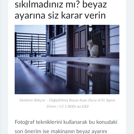
sıkılmadınız mı? beyaz
ayarına siz karar verin
İskelenin Bekçisi – Değiştirilmiş Beyaz Ayarı (Sony A7iii Sigma
35mm / f:2 1/800s iso100)
Fotoğraf tekniklerini kullanarak bu konudaki
son önerim ise makinanın beyaz ayarını