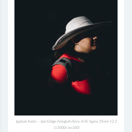
Şapkalı Kadın – Işık/Gölge Fotoğrafı (Sony A7iii Sigma 35mm f:2.2
1/2000s iso100)